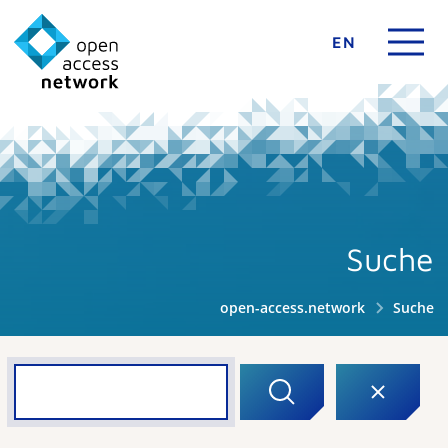
EN
Suche
open-access.network
Suche