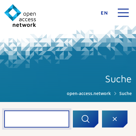
EN
Suche
open-access.network
Suche