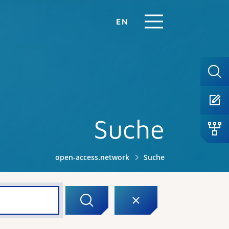
EN
Suche
open-access.network
Suche