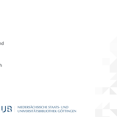
nd
ch