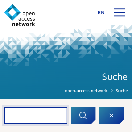
EN
Suche
open-access.network
Suche