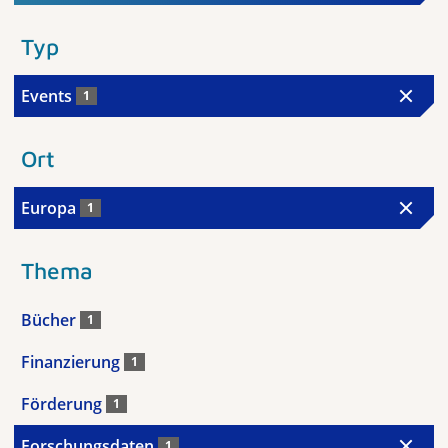
Typ
Events
1
Ort
Europa
1
Thema
Bücher
1
Finanzierung
1
Förderung
1
Forschungsdaten
1