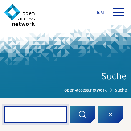
EN
Suche
open-access.network
Suche