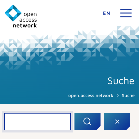
EN
Suche
open-access.network
Suche