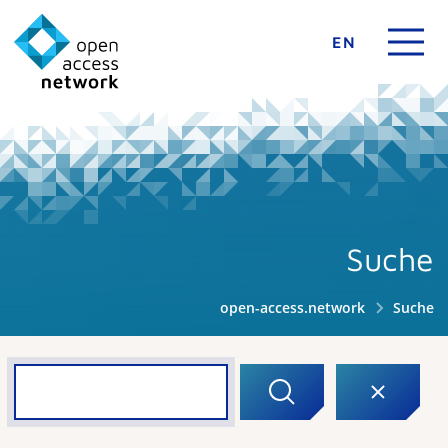
EN
Suche
open-access.network
Suche