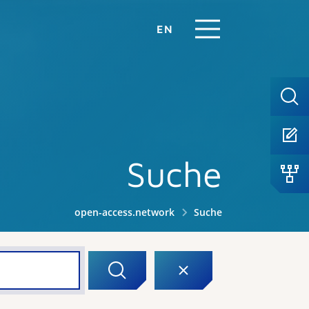
EN
Suche
open-access.network
Suche