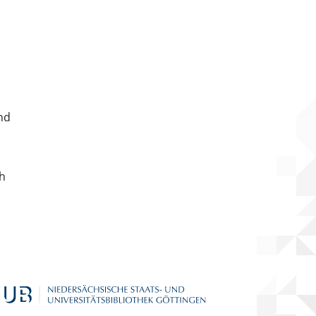
nd
ch