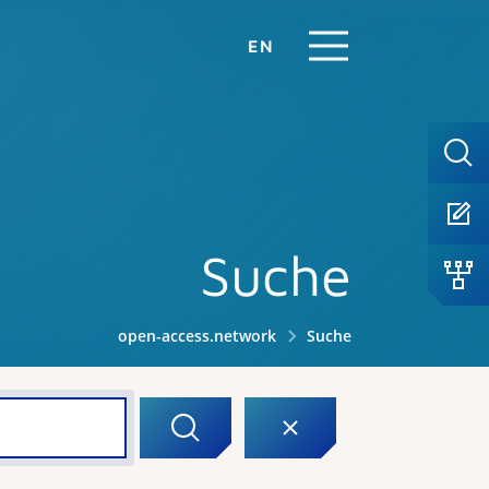
EN
Suche
open-access.network
Suche