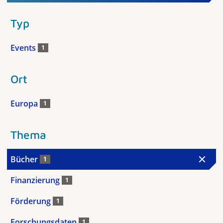
Typ
Events
1
Ort
Europa
1
Thema
Bücher
1
Finanzierung
1
Förderung
1
Forschungsdaten
1