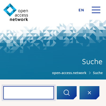
EN
Suche
open-access.network
Suche