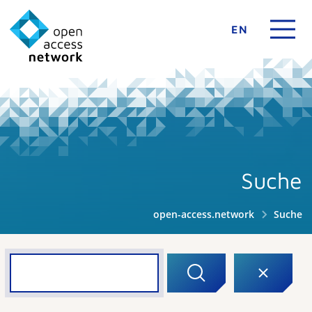
EN
Suche
open-access.network
Suche