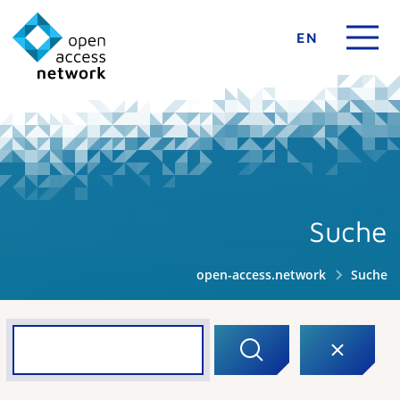
EN
Suche
open-access.network
Suche