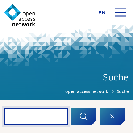
EN
Suche
open-access.network
Suche