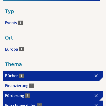
Typ
Events
1
Ort
Europa
1
Thema
Bücher
1
Finanzierung
1
Förderung
1
Forschungsdaten
1