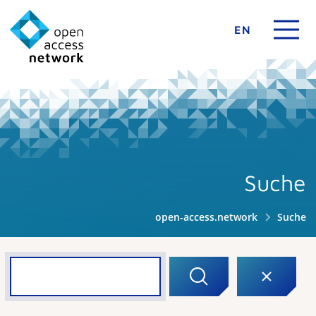
EN
Suche
open-access.network
Suche