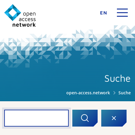
EN
Suche
open-access.network
Suche