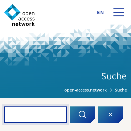
EN
Suche
open-access.network
Suche