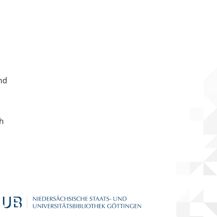
nd
ch