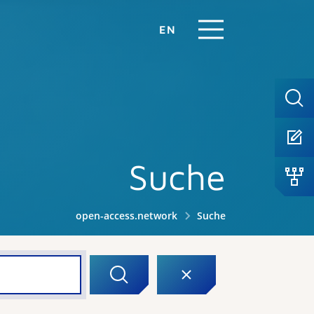
EN
Suche
open-access.network
Suche