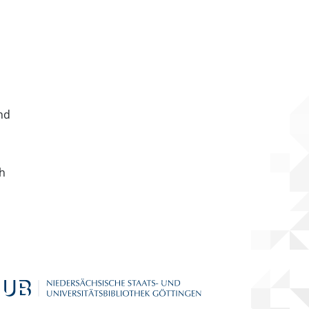
nd
ch