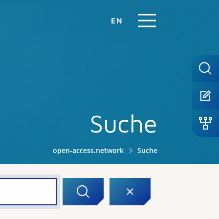
EN
Suche
open-access.network
Suche