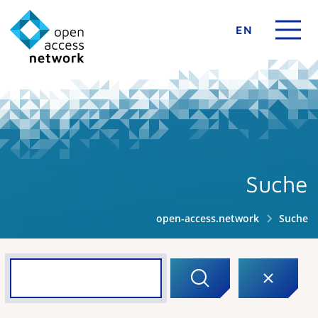
EN
Suche
open-access.network
Suche