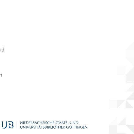
nd
ch