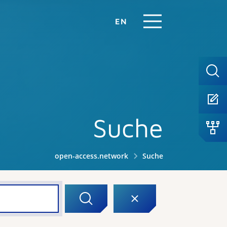
EN
Suche
open-access.network
Suche