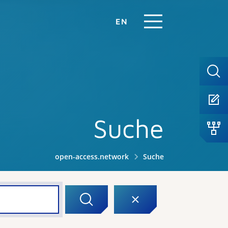
EN
Suche
open-access.network
Suche