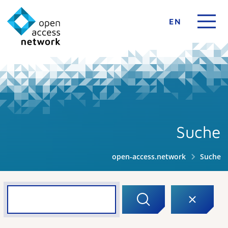
EN
Suche
open-access.network
Suche