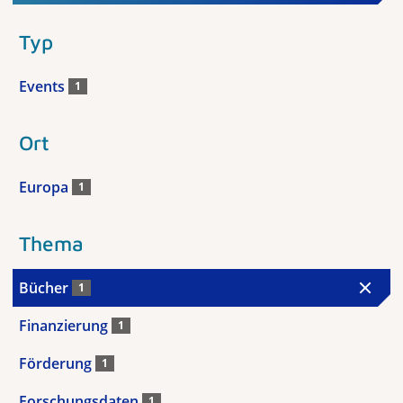
Typ
Events
1
Ort
Europa
1
Thema
Bücher
1
Finanzierung
1
Förderung
1
Forschungsdaten
1