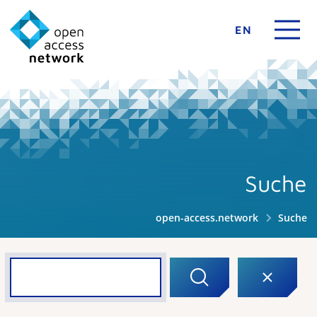
EN
Suche
open-access.network
Suche