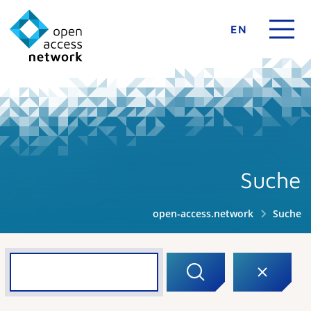
EN
Suche
open-access.network
Suche