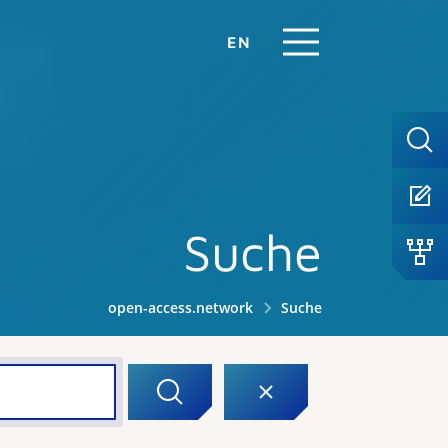
EN
Suche
open-access.network
Suche