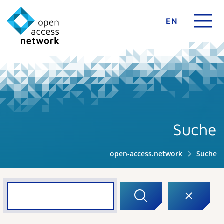
EN
Suche
open-access.network
Suche