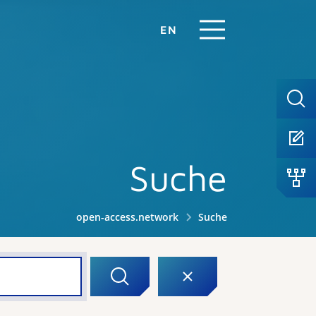
EN
Suche
open-access.network
Suche