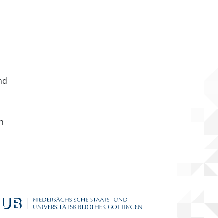
nd
ch