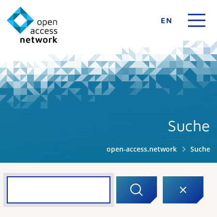
EN
Suche
open-access.network
Suche