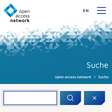
EN
Suche
open-access.network
Suche