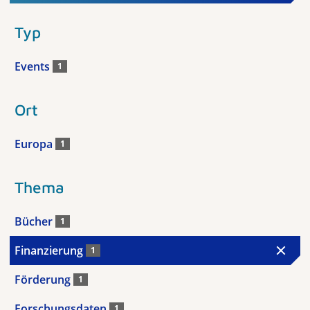
Typ
Events
1
Ort
Europa
1
Thema
Bücher
1
Finanzierung
1
Förderung
1
Forschungsdaten
1