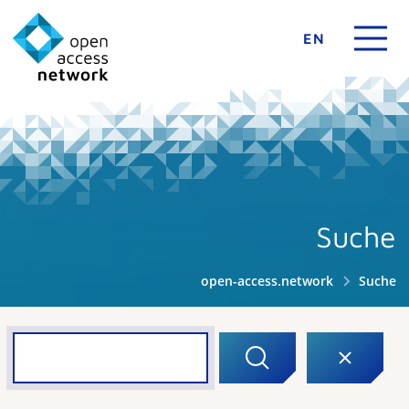
EN
Suche
open-access.network
Suche