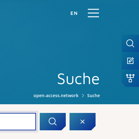
EN
Suche
open-access.network
Suche