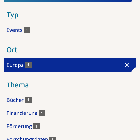
Typ
Events
1
Ort
Europa
1
Thema
Bücher
1
Finanzierung
1
Förderung
1
Forschungsdaten
1