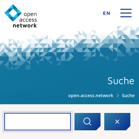
EN
Suche
open-access.network
Suche