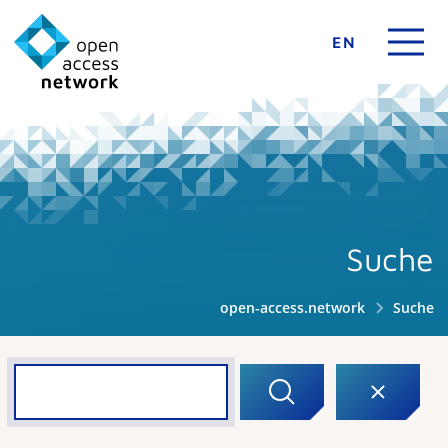
EN
Suche
open-access.network
Suche