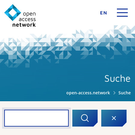
EN
Suche
open-access.network
Suche