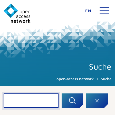
EN
Suche
open-access.network
Suche