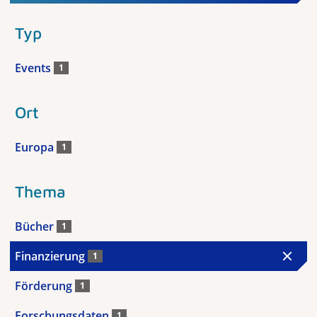
Typ
Events
1
Ort
Europa
1
Thema
Bücher
1
Finanzierung
1
Förderung
1
Forschungsdaten
1