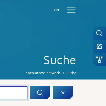
EN
Suche
open-access.network
Suche