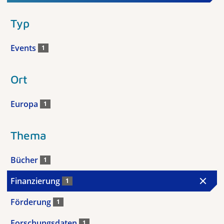
Typ
Events
1
Ort
Europa
1
Thema
Bücher
1
Finanzierung
1
Förderung
1
Forschungsdaten
1