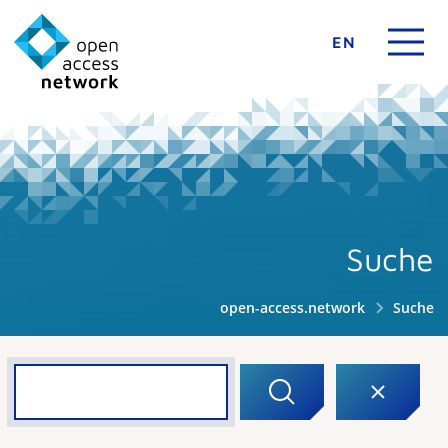
EN
Suche
open-access.network
Suche