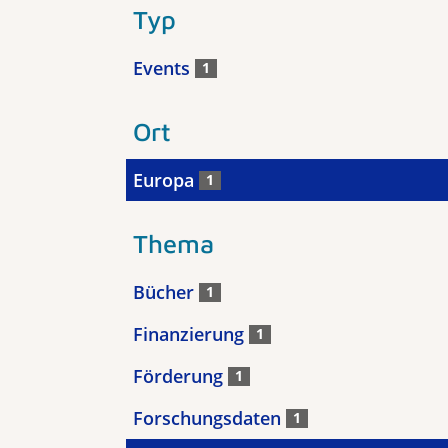
Typ
Events
1
Ort
Europa
1
Thema
Bücher
1
Finanzierung
1
Förderung
1
Forschungsdaten
1