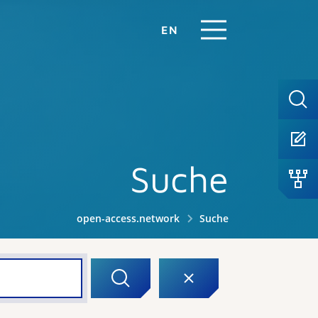
EN
Suche
open-access.network
Suche