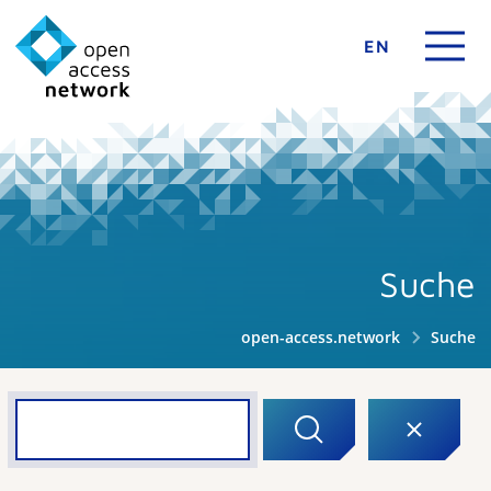
EN
Suche
open-access.network
Suche