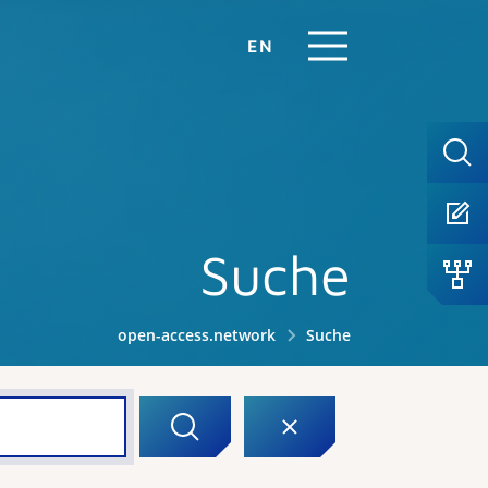
EN
Suche
open-access.network
Suche