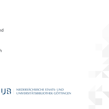
nd
ch