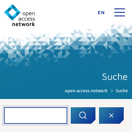
EN
Suche
open-access.network
Suche