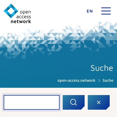
EN
Suche
open-access.network
Suche