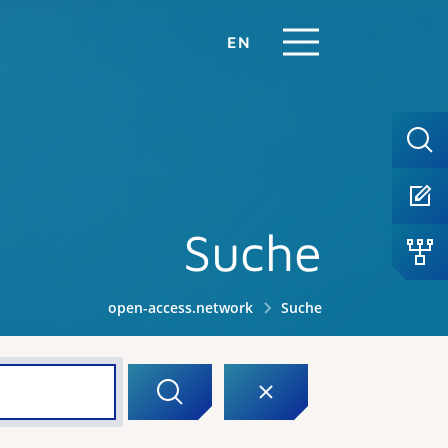
EN
Suche
open-access.network
Suche