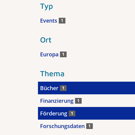
Typ
Events
1
Ort
Europa
1
Thema
Bücher
1
Finanzierung
1
Förderung
1
Forschungsdaten
1