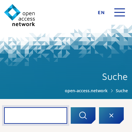
EN
Suche
open-access.network
Suche