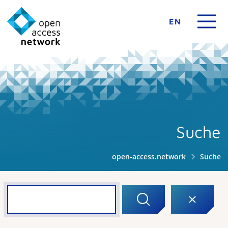
EN
Suche
open-access.network
Suche