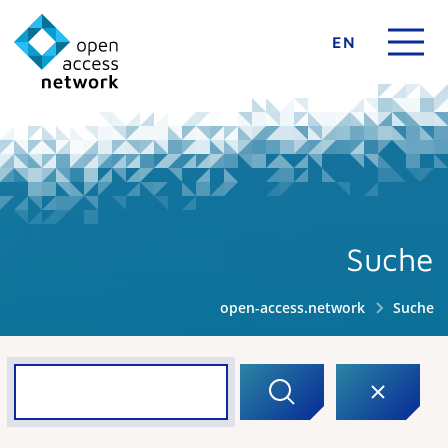
EN
Suche
open-access.network
Suche