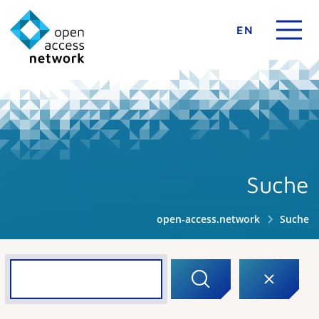
EN
Suche
open-access.network
Suche