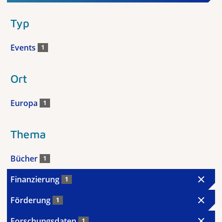
Typ
Events
1
Ort
Europa
1
Thema
Bücher
1
Finanzierung
1
Förderung
1
Forschungsdaten
1