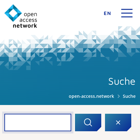
EN
Suche
open-access.network
Suche