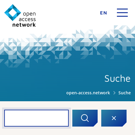
EN
Suche
open-access.network
Suche