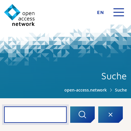
EN
Suche
open-access.network
Suche